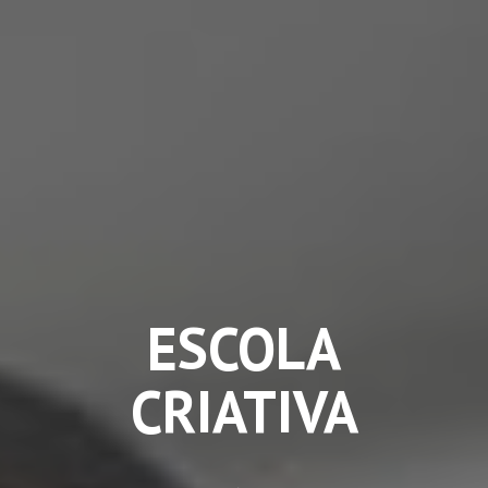
ESCOLA
CRIATIVA